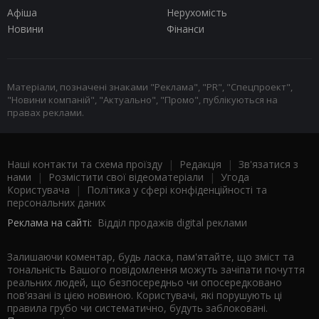
Афіша
Нерухомість
Новини
Фінанси
Матеріали, позначені знаками "Реклама", "PR", "Спецпроект",
"Новини компаній", "Актуально", "Промо", публікуються на
правах реклами.
Наші контакти та схема проїзду
|
Редакція
|
Зв'язатися з
нами
|
Розмістити свої відеоматеріали
|
Угода
Користувача
|
Політика у сфері конфіденційності та
персональних даних
Реклама на сайті:
Відділ продажів digital реклами
Залишаючи коментар, будь ласка, пам'ятайте, що зміст та
тональність Вашого повідомлення можуть зачіпати почуття
реальних людей, що безпосередньо чи опосередковано
пов'язані із цією новиною. Користувачі, які порушують ці
правила грубо чи систематично, будуть заблоковані.