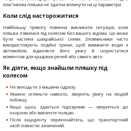
пластикова пляшка не здатна вплинути на ці параметри.
Коли слід насторожитися
Найбільшу тривогу повинна викликати ситуація, коли
пляшка з’явилася під колесом без вашого відома. Це може
бути частина шахрайської схеми. Зловмисники часто
використовують подібні трюки, щоб виманити водія з
автомобіля, відволікти його увагу й скористатися
моментом для крадіжки речей або самого авто.
Як діяти, якщо знайшли пляшку під
колесом
Не виходьте з машини одразу.
Уважно огляньте навколо, зверніть увагу на людей
поблизу.
Якщо щось здається підозрілим — зверніться до
охорони або викличте поліцію.
Після інциденту переконайтесь, що транспортний
засіб повністю зачинений.