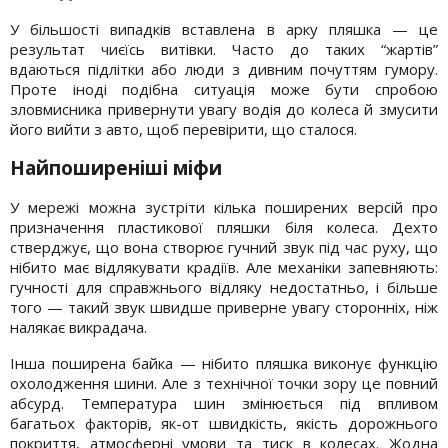
У більшості випадків вставлена в арку пляшка — це
результат чиєїсь витівки. Часто до таких “жартів”
вдаються підлітки або люди з дивним почуттям гумору.
Проте іноді подібна ситуація може бути спробою
зловмисника привернути увагу водія до колеса й змусити
його вийти з авто, щоб перевірити, що сталося.
Найпоширеніші міфи
У мережі можна зустріти кілька поширених версій про
призначення пластикової пляшки біля колеса. Дехто
стверджує, що вона створює гучний звук під час руху, що
нібито має відлякувати крадіїв. Але механіки запевняють:
гучності для справжнього відляку недостатньо, і більше
того — такий звук швидше приверне увагу сторонніх, ніж
налякає викрадача.
Інша поширена байка — нібито пляшка виконує функцію
охолодження шини. Але з технічної точки зору це повний
абсурд. Температура шин змінюється під впливом
багатьох факторів, як-от швидкість, якість дорожнього
покриття, атмосферні умови та тиск в колесах. Жодна