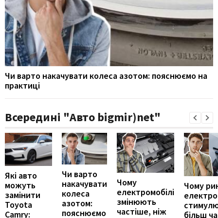
Чи варто накачувати колеса азотом: пояснюємо на
практиці
Всередині "Авто bigmir)net"
Чи варто
Які авто
Чому
накачувати
можуть
Чому ри
електромобілі
колеса
замінити
електро
змінюють
азотом:
Toyota
стимул
частіше, ніж
пояснюємо
Camry:
більш ч