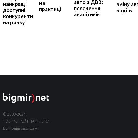
авто з ДВЗ:
на
найкращі
зміну ав
пояснення
практиці
доступні
водіїв
аналітиків
конкуренти
на ринку
© 2000-2024,
ТОВ "КЕПРЕЙТ ПАРТНЕРС".
Всі права захищені.