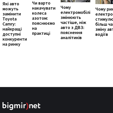
Чи варто
Які авто
Чому
накачувати
можуть
Чому ри
електромобілі
колеса
замінити
електро
змінюють
азотом:
Toyota
стимул
частіше, ніж
пояснюємо
Camry:
більш ч
авто з ДВЗ:
на
найкращі
зміну ав
пояснення
практиці
доступні
водіїв
аналітиків
конкуренти
на ринку