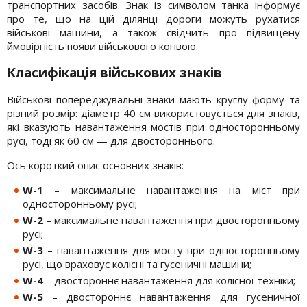
транспортних засобів. Знак із символом танка інформує
про те, що на цій ділянці дороги можуть рухатися
військові машини, а також свідчить про підвищену
ймовірність появи військового конвою.
Класифікація військових знаків
Військові попереджувальні знаки мають круглу форму та
різний розмір: діаметр 40 см використовується для знаків,
які вказують навантаження мостів при односторонньому
русі, тоді як 60 см — для двостороннього.
Ось короткий опис основних знаків:
W-1
– максимальне навантаження на міст при
односторонньому русі;
W-2
– максимальне навантаження при двосторонньому
русі;
W-3
– навантаження для мосту при односторонньому
русі, що враховує колісні та гусеничні машини;
W-4
– двостороннє навантаження для колісної техніки;
W-5
– двостороннє навантаження для гусеничної