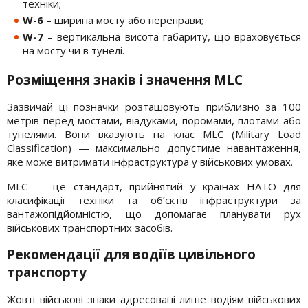
техніки;
W-6
– ширина мосту або переправи;
W-7
– вертикальна висота габариту, що враховується
на мосту чи в тунелі.
Розміщення знаків і значення MLC
Зазвичай ці позначки розташовують приблизно за 100
метрів перед мостами, віадуками, поромами, плотами або
тунелями. Вони вказують на клас MLC (Military Load
Classification) — максимально допустиме навантаження,
яке може витримати інфраструктура у військових умовах.
MLC — це стандарт, прийнятий у країнах НАТО для
класифікації техніки та об’єктів інфраструктури за
вантажопідйомністю, що допомагає планувати рух
військових транспортних засобів.
Рекомендації для водіїв цивільного
транспорту
Жовті військові знаки адресовані лише водіям військових