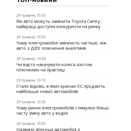
29 травня, 15:35
Які авто можуть замінити Toyota Camry:
найкращі доступні конкуренти на ринку
29 травня, 13:55
Чому електромобілі змінюють частіше, ніж
авто з ДВЗ: пояснення аналітиків
29 травня, 14:39
Чи варто накачувати колеса азотом:
пояснюємо на практиці
29 травня, 13:15
Стало відомо, в яких країнах ЄС продають
найбільше нових автомобілів
29 травня, 13:35
Чому ринок електромобілів стимулює більш
часту зміну авто у водіїв
26 травня, 13:55
Названо японські автомобілі з