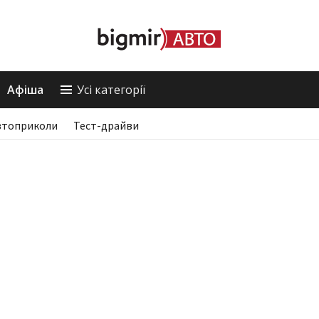
Афіша
Усі категорії
втоприколи
Тест-драйви