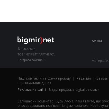
Афіша
© 2000-2024,
ТОВ "КЕПРЕЙТ ПАРТНЕРС".
Всі права захищені.
Матеріали,
Наші контакти та схема проїзду
|
Редакція
|
Зв'язат
персональних даних
Реклама на сайті:
Відділ продажів digital реклами
Залишаючи коментар, будь ласка, пам'ятайте, що змі
опосередковано пов'язані із цією новиною. Користувач