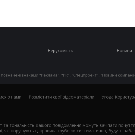
Нерухомість
Новини
 позначені знаками "Реклама", "PR", "Спецпроект", "Новини компаній
ися з нами
|
Розмістити свої відеоматеріали
|
Угода Користув
ст та тональність Вашого повідомлення можуть зачіпати почутт
і, які порушують ці правила грубо чи систематично, будуть забло