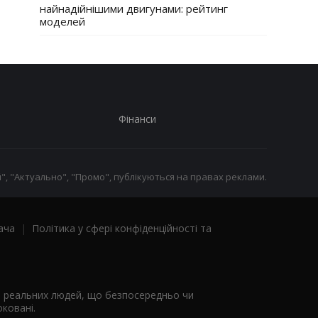
найнадійнішими двигунами: рейтинг
моделей
Фінанси
", "Актуально", "Промо", публікуються на правах реклами.
ача
|
Політика у сфері конфіденційності та
я реальних людей, що безпосередньо чи
ковані.