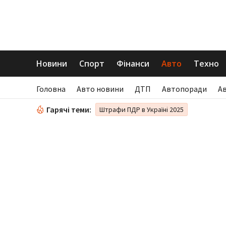
Новини
Спорт
Фінанси
Авто
Техно
Головна
Авто новини
ДТП
Автопоради
А
Гарячі теми:
Штрафи ПДР в Україні 2025