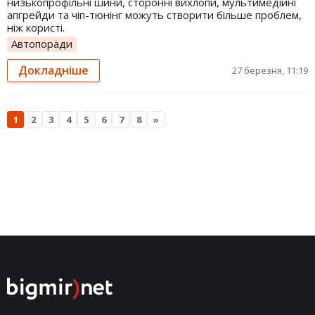
низькопрофільні шини, сторонні вихлопи, мультимедійні
апгрейди та чіп-тюнінг можуть створити більше проблем,
ніж користі.
Автопоради
Докладніше
27 березня, 11:19
1
2
3
4
5
6
7
8
»