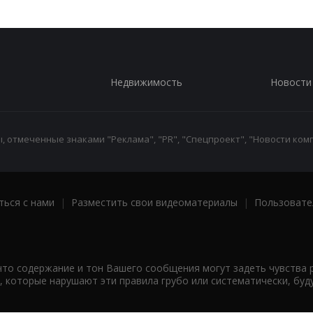
Недвижимость
Новости
 отмеченные знаками "Реклама", "PR", "Спецпроект", "Новости комп
ться с нами
|
Разместить свои видеоматериалы
|
Пользовате
что содержание и тон Вашего сообщения могут задеть чувства 
 которые нарушают эти правила грубо или систематически, буд