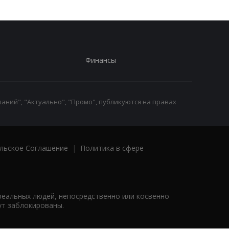
Финансы
аний", "Актуально", "Промо", публикуются на правах
льское Соглашение
|
Политика в сфере
реальных людей, непосредственно или косвенно
ут заблокированы.