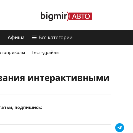
о
Афиша
Все категории
втоприколы
Тест-драйвы
вания интерактивными
татьи, подпишись: