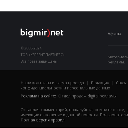
Афиша
© 2000-2024,
ТОВ «КЕПРЕЙТ ПАРТНЕРС».
Материалы,
Все права защищены.
рекламы.
Наши контакты и схема проезда
|
Редакция
|
Связа
конфиденциальности и персональных данных
Реклама на сайте:
Отдел продаж digital рекламы
Оставляя комментарий, пожалуйста, помните о том, 
имеющих отношение к данной новости. Пользователи,
Полная версия правил