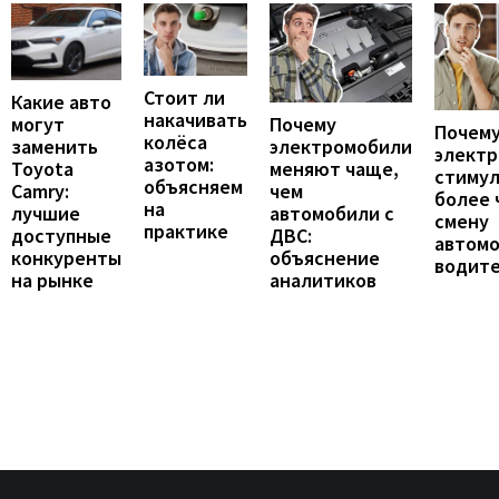
Стоит ли
Какие авто
накачивать
могут
Почему
Почему
колёса
заменить
электромобили
элект
азотом:
Toyota
меняют чаще,
стиму
объясняем
Camry:
чем
более 
на
лучшие
автомобили с
смену
практике
доступные
ДВС:
автомо
конкуренты
объяснение
водит
на рынке
аналитиков