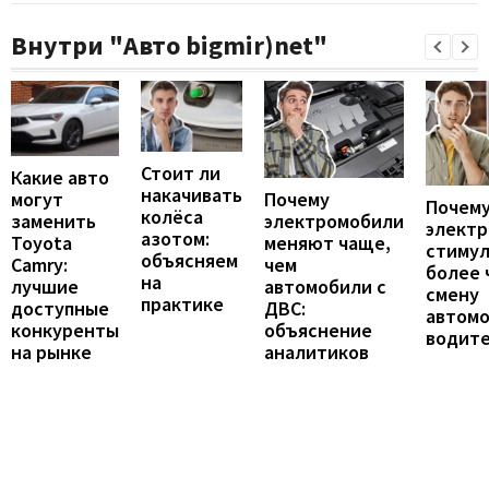
Внутри "Авто bigmir)net"
Стоит ли
Какие авто
накачивать
могут
Почему
Почему
колёса
заменить
электромобили
элект
азотом:
Toyota
меняют чаще,
стиму
объясняем
Camry:
чем
более 
на
лучшие
автомобили с
смену
практике
доступные
ДВС:
автомо
конкуренты
объяснение
водит
на рынке
аналитиков