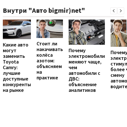
Внутри "Авто bigmir)net"
Стоит ли
Какие авто
накачивать
могут
Почему
Почему
колёса
заменить
электромобили
элект
азотом:
Toyota
меняют чаще,
стиму
объясняем
Camry:
чем
более 
на
лучшие
автомобили с
смену
практике
доступные
ДВС:
автомо
конкуренты
объяснение
водит
на рынке
аналитиков