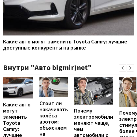
Какие авто могут заменить Toyota Camry: лучшие
доступные конкуренты на рынке
Внутри "Авто bigmir)net"
Стоит ли
Какие авто
накачивать
могут
Почему
Почему
колёса
заменить
электромобили
элект
азотом:
Toyota
меняют чаще,
стиму
объясняем
Camry:
чем
более 
на
лучшие
автомобили с