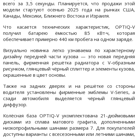
всего за 3,5 секунды. Планируется, что продажи этой
модели стартуют осенью 2025 года на рынках США,
Канады, Мексики, Ближнего Востока и Израиля.
Что касается технических характеристик, OPTIQ-V
получил батарею ёмкостью 85 кВт·ч, которая
обеспечивает примерно 440 км пробега на одном заряде.
Визуально новинка легко узнаваема по характерному
дизайну передней части кузова — это новая передняя
панель, фирменная решётка радиатора с V-образным
рисунком, глянцевый чёрный сплиттер и элементы кузова,
окрашенные в цвет основы.
Также на задних дверях и на решётке со стороны
водителя установлены фирменные эмблемы V-Series, а
сзади автомобиля выделяется чёрный глянцевый
диффузор.
Колёсная база OPTIQ-V укомплектована 21-дюймовыми
дисками из сплава матового графита, дополненными
низкопрофильными шинами размера 7. Для покупателей
доступны варианты с всесезонными или летними шинами,