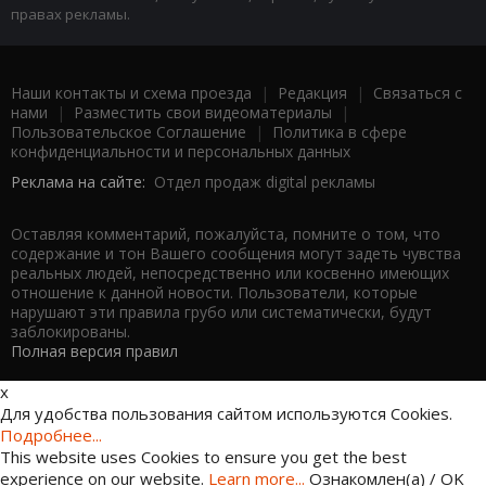
правах рекламы.
Наши контакты и схема проезда
|
Редакция
|
Связаться с
нами
|
Разместить свои видеоматериалы
|
Пользовательское Соглашение
|
Политика в сфере
конфиденциальности и персональных данных
Реклама на сайте:
Отдел продаж digital рекламы
Оставляя комментарий, пожалуйста, помните о том, что
содержание и тон Вашего сообщения могут задеть чувства
реальных людей, непосредственно или косвенно имеющих
отношение к данной новости. Пользователи, которые
нарушают эти правила грубо или систематически, будут
заблокированы.
Полная версия правил
x
Для удобства пользования сайтом используются Cookies.
Подробнее...
This website uses Cookies to ensure you get the best
experience on our website.
Learn more...
Ознакомлен(а) / OK