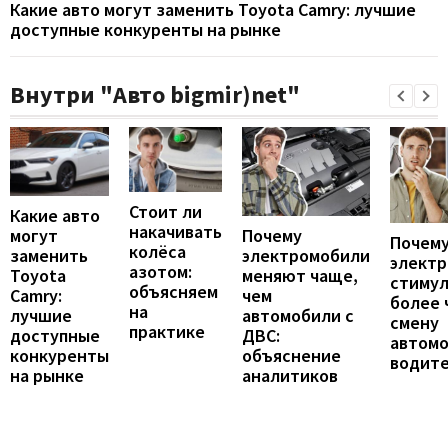
Какие авто могут заменить Toyota Camry: лучшие
доступные конкуренты на рынке
Внутри "Авто bigmir)net"
Стоит ли
Какие авто
накачивать
могут
Почему
Почему
колёса
заменить
электромобили
элект
азотом:
Toyota
меняют чаще,
стиму
объясняем
Camry:
чем
более 
на
лучшие
автомобили с
смену
практике
доступные
ДВС:
автомо
конкуренты
объяснение
водит
на рынке
аналитиков