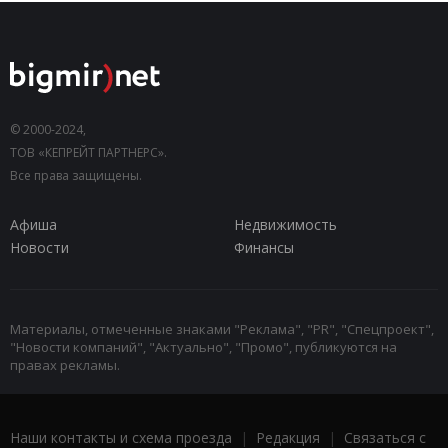
© 2000-2024,
ТОВ «КЕПРЕЙТ ПАРТНЕРС».
Все права защищены.
Афиша
Недвижимость
Новости
Финансы
Материалы, отмеченные знаками "Реклама", "PR", "Спецпроект",
"Новости компаний", "Актуально", "Промо", публикуются на
правах рекламы.
Наши контакты и схема проезда
|
Редакция
|
Связаться с