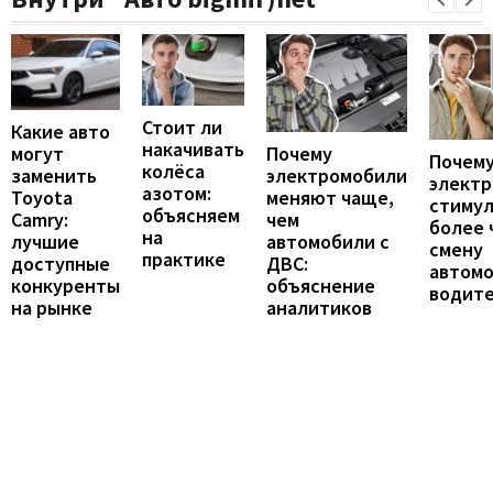
Стоит ли
Какие авто
накачивать
могут
Почему
Почему
колёса
заменить
электромобили
элект
азотом:
Toyota
меняют чаще,
стиму
объясняем
Camry:
чем
более 
на
лучшие
автомобили с
смену
практике
доступные
ДВС:
автомо
конкуренты
объяснение
водит
на рынке
аналитиков