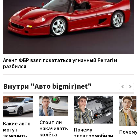
Агент ФБР взял покататься угнанный Ferrari и
разбился
Внутри "Авто bigmir)net"
Стоит ли
Какие авто
накачивать
могут
Почему
Почему
колёса
заменить
электромобили