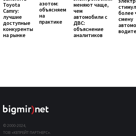
элект
азотом:
Toyota
меняют чаще,
стиму
объясняем
Camry:
чем
более 
на
лучшие
автомобили с
смену
практике
доступные
ДВС:
автомо
конкуренты
объяснение
водит
на рынке
аналитиков
© 2000-2024,
ТОВ «КЕПРЕЙТ ПАРТНЕРС».