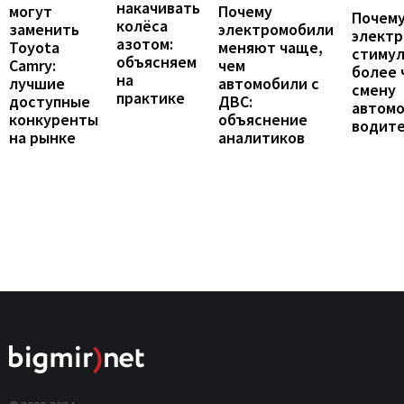
накачивать
могут
Почему
Почему
колёса
заменить
электромобили
элект
азотом:
Toyota
меняют чаще,
стиму
объясняем
Camry:
чем
более 
на
лучшие
автомобили с
смену
практике
доступные
ДВС:
автомо
конкуренты
объяснение
водит
на рынке
аналитиков