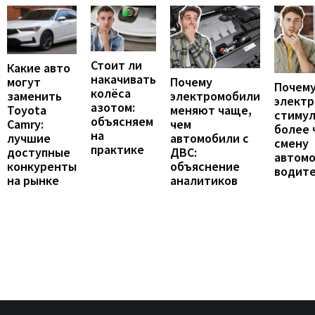
Стоит ли
Какие авто
накачивать
могут
Почему
Почему
колёса
заменить
электромобили
элект
азотом:
Toyota
меняют чаще,
стиму
объясняем
Camry:
чем
более 
на
лучшие
автомобили с
смену
практике
доступные
ДВС:
автомо
конкуренты
объяснение
водит
на рынке
аналитиков