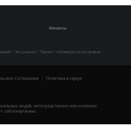
Финансы
аний", "Актуально", "Промо", публикуются на правах
льское Соглашение
|
Политика в сфере
реальных людей, непосредственно или косвенно
ут заблокированы.