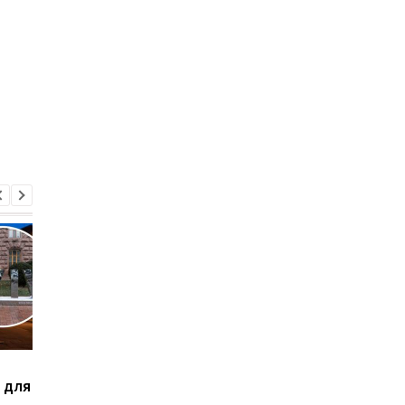
Как быстро объехать
В центре Киева
 для
пробки: американские
ограничат движени
лайфхаки и их
из-за визита