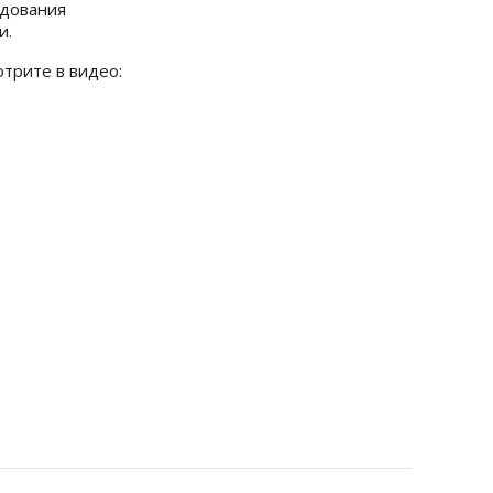
ования
и.
отрите в видео: