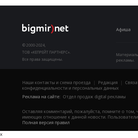
Афиша
© 2000-2024,
ТОВ «КЕПРЕЙТ ПАРТНЕРС».
Материалы,
Все права защищены.
рекламы.
Наши контакты и схема проезда
|
Редакция
|
Связа
конфиденциальности и персональных данных
Реклама на сайте:
Отдел продаж digital рекламы
Оставляя комментарий, пожалуйста, помните о том, 
имеющих отношение к данной новости. Пользователи,
Полная версия правил
x