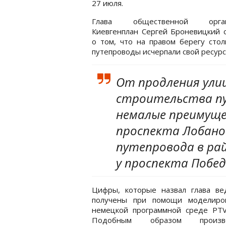
27 июля.
Глава общественной орган
Киевгенплан Сергей Броневицкий 
о том, что на правом берегу сто
путепроводы исчерпали свой ресурс
От продления ули
строительства пу
немалые преимущес
проспекта Лобанов
путепровода в рай
у проспекта Побед
Цифры, которые назвал глава вед
получены при помощи моделиро
немецкой программной среде PTV
Подобным образом произво