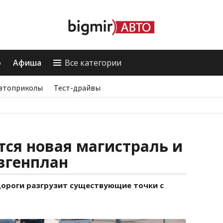
о
Афиша
Все категории
втоприколы
Тест-драйвы
тся новая магистраль и
вгенплан
дороги разгрузит существующие точки с