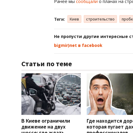
Ранее мы
сообщали
о планах на стр
Теги:
Киев
строительство
проб
Не пропусти другие интересные с
bigmir)net в facebook
Статьи по теме
В Киеве ограничили
Где находится дор
движение на двух
которая пугает да
шоссе: где ждать
профессионалов