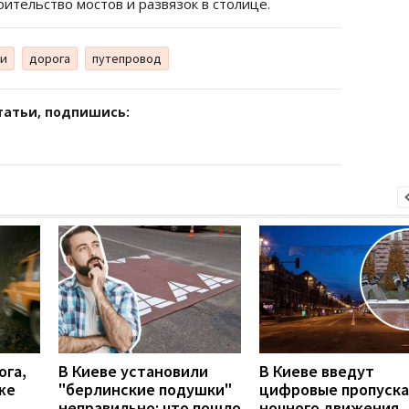
оительство мостов и развязок в столице.
ки
дорога
путепровод
татьи, подпишись:
ога,
В Киеве установили
В Киеве введут
же
"берлинские подушки"
цифровые пропуска
неправильно: что пошло
ночного движения