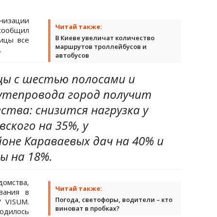
изации
Читай также:
сообщил
В Киеве увеличат количество
лицы все
маршрутов троллейбусов и
.
автобусов
цы с шестью полосами и
тепровода город получит
тва: снизится нагрузка у
ского на 35%, у
оне Караваевых дач на 40% и
ы на 18%.
омства,
Читай также:
вания в
Погода, светофоры, водители – кто
 VISUM.
виноват в пробках?
дилось