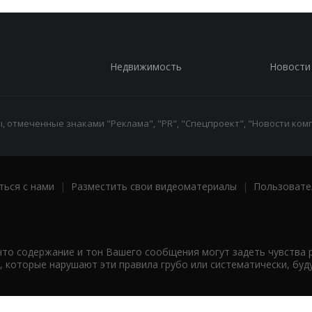
Недвижимость
Новости
 отмеченные знаками "Реклама", "PR", "Спецпроект", "Новости комп
ться с нами
|
Разместить свои видеоматериалы
|
Пользовате
что содержание и тон Вашего сообщения могут задеть чувства 
 которые нарушают эти правила грубо или систематически, буд