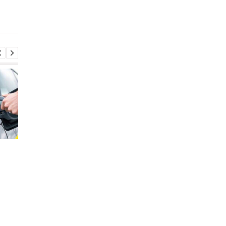
опасность
иностранных
делегаций
Стало известно, в каких
Toyota сокращает
странах ЕС продают
производство из-за
больше всего новых
последствий войны 
автомобилей
Иране