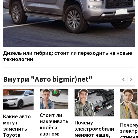
Дизель или гибрид: стоит ли переходить на новые
технологии
Внутри "Авто bigmir)net"
Стоит ли
Какие авто
накачивать
могут
Почему
Почему
колёса
заменить
электромобили
элект
азотом:
Toyota
меняют чаще,
стиму