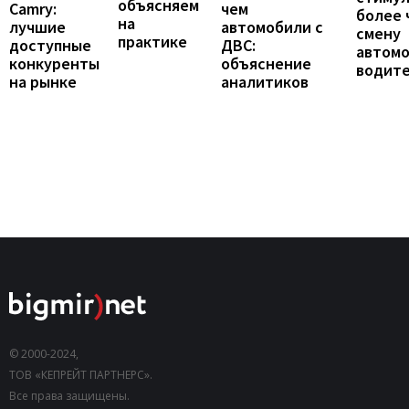
объясняем
Camry:
чем
более 
на
лучшие
автомобили с
смену
практике
доступные
ДВС:
автомо
конкуренты
объяснение
водит
на рынке
аналитиков
© 2000-2024,
ТОВ «КЕПРЕЙТ ПАРТНЕРС».
Все права защищены.