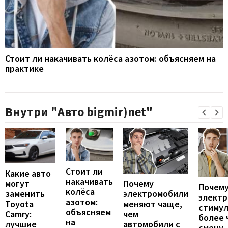
Стоит ли накачивать колёса азотом: объясняем на
практике
Внутри "Авто bigmir)net"
Стоит ли
Какие авто
накачивать
могут
Почему
Почему
колёса
заменить
электромобили
элект
азотом:
Toyota
меняют чаще,
стиму
объясняем
Camry:
чем
более 
на
лучшие
автомобили с
смену