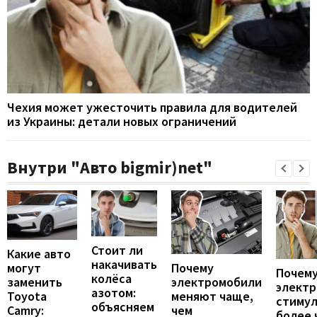
Чехия может ужесточить правила для водителей
из Украины: детали новых ограничений
Внутри "Авто bigmir)net"
Стоит ли
Какие авто
накачивать
могут
Почему
Почему
колёса
заменить
электромобили
элект
азотом:
Toyota
меняют чаще,
стиму
объясняем
Camry:
чем
более 