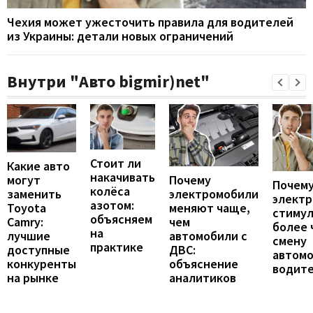
Чехия может ужесточить правила для водителей
из Украины: детали новых ограничений
Внутри "Авто bigmir)net"
Стоит ли
Какие авто
накачивать
могут
Почему
Почему
колёса
заменить
электромобили
элект
азотом:
Toyota
меняют чаще,
стиму
объясняем
Camry:
чем
более 
на
лучшие
автомобили с
смену
практике
доступные
ДВС:
автомо
конкуренты
объяснение
водит
на рынке
аналитиков