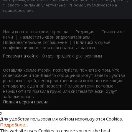
"Новости компаний", "Актуально", "Промо", публикуются на
правах рекламы.
Наши контакты и схема проезда
|
Редакция
|
Связаться с
нами
|
Разместить свои видеоматериалы
|
Пользовательское Соглашение
|
Политика в сфере
конфиденциальности и персональных данных
Реклама на сайте:
Отдел продаж digital рекламы
Оставляя комментарий, пожалуйста, помните о том, что
содержание и тон Вашего сообщения могут задеть чувства
реальных людей, непосредственно или косвенно имеющих
отношение к данной новости. Пользователи, которые
нарушают эти правила грубо или систематически, будут
заблокированы.
Полная версия правил
x
Для удобства пользования сайтом используются Cookies.
Подробнее...
This website uses Cookies to ensure you get the best