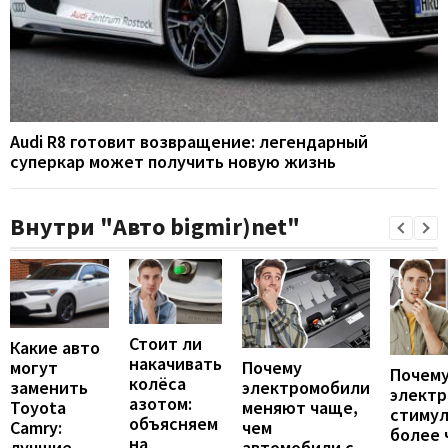
Audi R8 готовит возвращение: легендарный
суперкар может получить новую жизнь
Внутри "Авто bigmir)net"
Стоит ли
Какие авто
накачивать
могут
Почему
Почему
колёса
заменить
электромобили
элект
азотом:
Toyota
меняют чаще,
стиму
объясняем
Camry:
чем
более 
на
лучшие
автомобили с