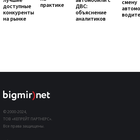
смену
практике
доступные
ДВС:
автомо
конкуренты
объяснение
водит
на рынке
аналитиков
© 2000-2024,
ТОВ «КЕПРЕЙТ ПАРТНЕРС».
Все права защищены.