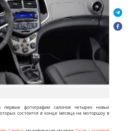
 первые фотографии салонов четырех новых
которых состоится в конце месяца на моторшоу в
ер Captiva
, модификация модели
Cruze с кузовом