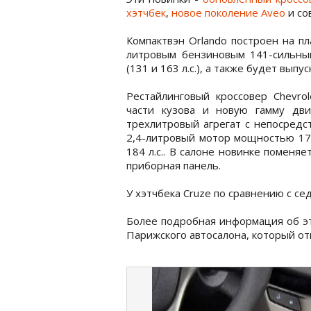
хэтчбек
,
новое поколение Aveo
и с
Компактвэн Orlando построен на пл
литровым бензиновым 141-сильны
(131 и 163 л.с.), а также будет вып
Рестайлинговый кроссовер Chevro
части кузова и новую гамму дв
трехлитровый агрегат с непосредс
2,4-литровый мотор мощностью 171
184 л.с.. В салоне новинке поменя
приборная панель.
У хэтчбека Cruze по сравнению с с
Более подробная информация об эт
Парижского автосалона, который от