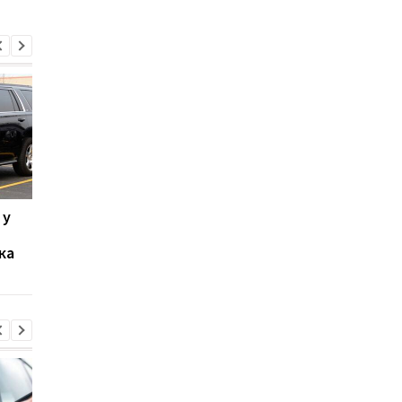
 у
Chevrolet Camaro после
В Киеве заметили
серьезного ДТП
редкий американски
ка
попытались продать за
суперкар - фото
100 000 долларов