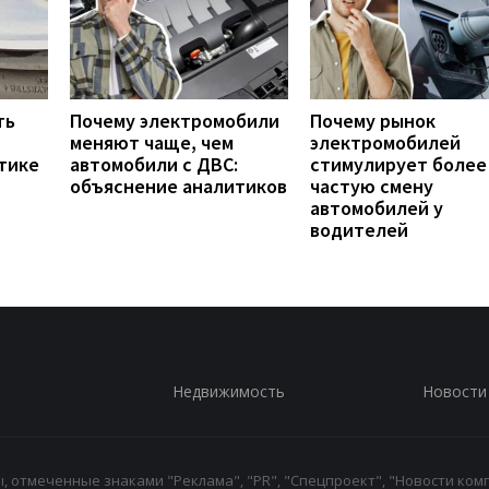
ть
Почему электромобили
Почему рынок
меняют чаще, чем
электромобилей
тике
автомобили с ДВС:
стимулирует более
объяснение аналитиков
частую смену
автомобилей у
водителей
Недвижимость
Новости
 отмеченные знаками "Реклама", "PR", "Спецпроект", "Новости комп