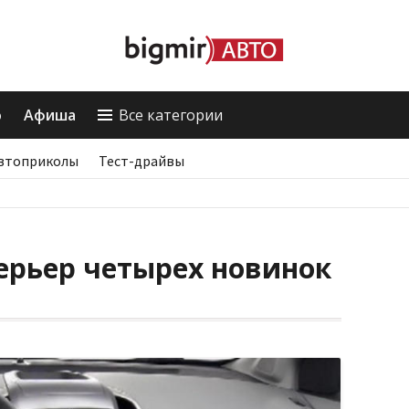
о
Афиша
Все категории
втоприколы
Тест-драйвы
ерьер четырех новинок