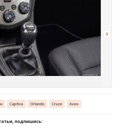
он
Captiva
Orlando
Cruze
Aveo
татьи, подпишись: