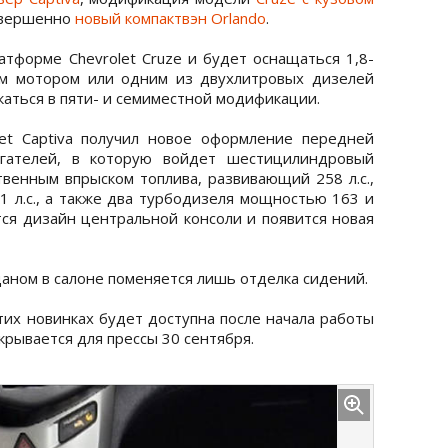
овершенно
новый компактвэн Orlando
.
атформе Chevrolet Cruze и будет оснащаться 1,8-
м мотором или одним из двухлитровых дизелей
ускаться в пяти- и семиместной модификации.
let Captiva получил новое оформление передней
игателей, в которую войдет шестицилиндровый
твенным впрыском топлива, развивающий 258 л.с.,
 л.с., а также два турбодизеля мощностью 163 и
ется дизайн центральной консоли и появится новая
еданом в салоне поменяется лишь отделка сидений.
их новинках будет доступна после начала работы
крывается для прессы 30 сентября.