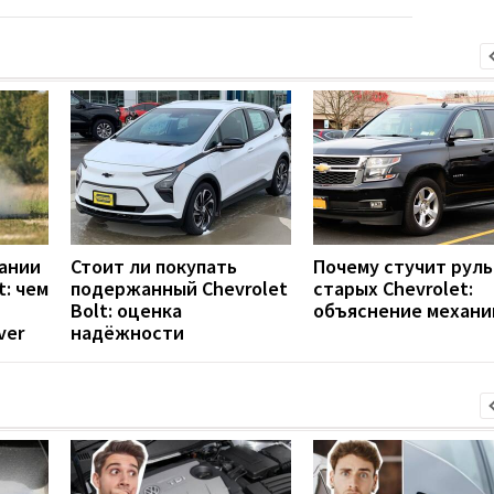
ании
Стоит ли покупать
Почему стучит руль
t: чем
подержанный Chevrolet
старых Chevrolet:
Bolt: оценка
объяснение механи
ver
надёжности