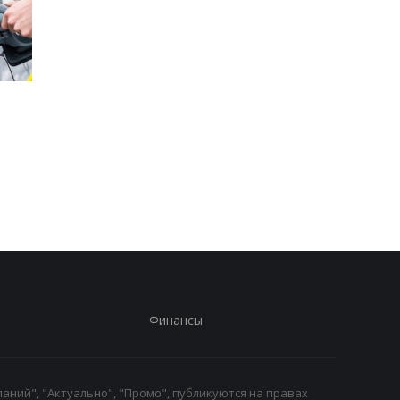
Стало известно, в каких
Toyota сокращает
странах ЕС продают
производство из-за
больше всего новых
последствий войны 
автомобилей
Иране
Финансы
аний", "Актуально", "Промо", публикуются на правах