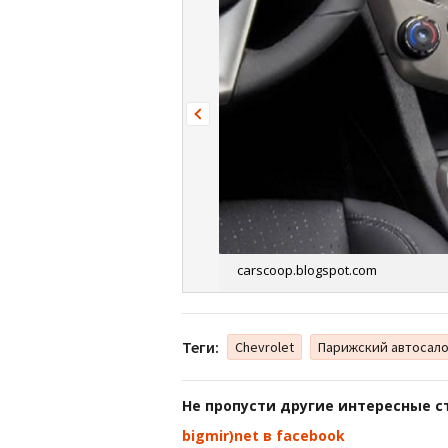
carscoop.blogspot.com
Теги:
Chevrolet
Парижский автосал
Не пропусти другие интересные с
bigmir)net в facebook