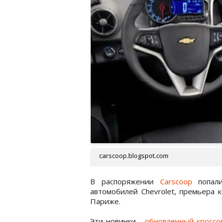
carscoop.blogspot.com
В распоряжении
Carscoop
попали
автомобилей Chevrolet, премьера 
Париже.
Эти новинки -
обновленный кроссов