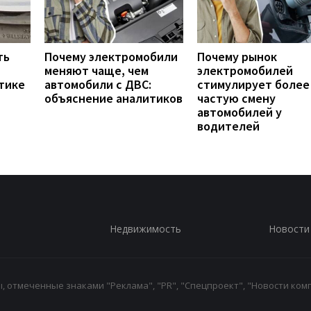
ть
Почему электромобили
Почему рынок
меняют чаще, чем
электромобилей
тике
автомобили с ДВС:
стимулирует более
объяснение аналитиков
частую смену
автомобилей у
водителей
Недвижимость
Новости
 отмеченные знаками "Реклама", "PR", "Спецпроект", "Новости комп