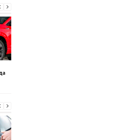
Skoda увеличила
Стоит ли покупать
да
количество моделей с
Skoda Superb с
полным приводом
пробегом: советы
экспертов