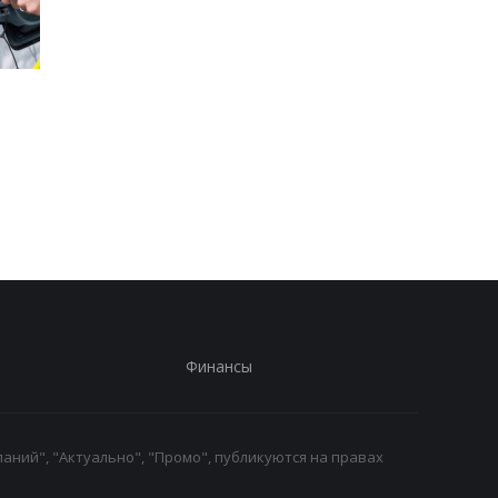
Стало известно, в каких
Toyota сокращает
странах ЕС продают
производство из-за
больше всего новых
последствий войны 
автомобилей
Иране
Финансы
аний", "Актуально", "Промо", публикуются на правах