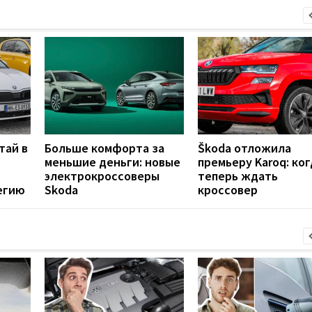
тай в
Больше комфорта за
Škoda отложила
меньшие деньги: новые
премьеру Karoq: ког
электрокроссоверы
теперь ждать
егию
Skoda
кроссовер