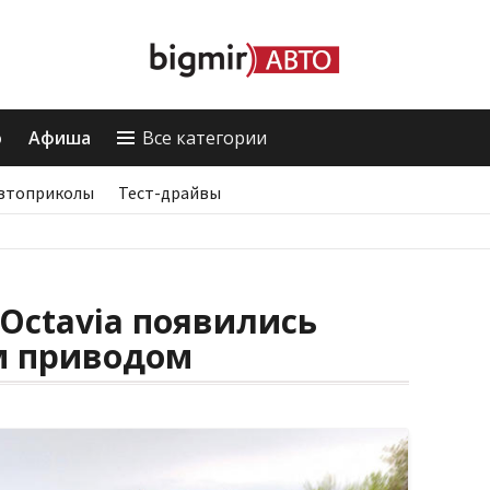
о
Афиша
Все категории
втоприколы
Тест-драйвы
 Octavia появились
м приводом