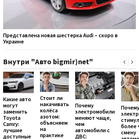
Представлена новая шестерка Audi – скоро в
Украине
Внутри "Авто bigmir)net"
Стоит ли
Какие авто
накачивать
могут
Почему
Почему
колёса
заменить
электромобили
элект
азотом:
Toyota
меняют чаще,
стиму
объясняем
Camry:
чем
более 
на
лучшие
автомобили с
смену
практике
доступные
ДВС:
автомо