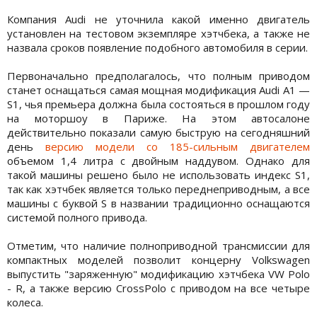
Компания Audi не уточнила какой именно двигатель
установлен на тестовом экземпляре хэтчбека, а также не
назвала сроков появление подобного автомобиля в серии.
Первоначально предполагалось, что полным приводом
станет оснащаться самая мощная модификация Audi A1 —
S1, чья премьера должна была состояться в прошлом году
на моторшоу в Париже. На этом автосалоне
действительно показали самую быструю на сегодняшний
день
версию модели со 185-сильным двигателем
объемом 1,4 литра с двойным наддувом. Однако для
такой машины решено было не использовать индекс S1,
так как хэтчбек является только переднеприводным, а все
машины с буквой S в названии традиционно оснащаются
системой полного привода.
Отметим, что наличие полноприводной трансмиссии для
компактных моделей позволит концерну Volkswagen
выпустить "заряженную" модификацию хэтчбека VW Polo
- R, а также версию CrossPolo с приводом на все четыре
колеса.