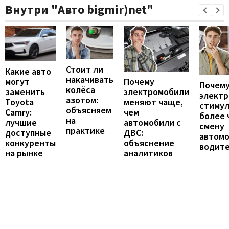
Внутри "Авто bigmir)net"
Стоит ли
Какие авто
накачивать
могут
Почему
Почему
колёса
заменить
электромобили
элект
азотом:
Toyota
меняют чаще,
стиму
объясняем
Camry:
чем
более 
на
лучшие
автомобили с
смену
практике
доступные
ДВС:
автомо
конкуренты
объяснение
водит
на рынке
аналитиков