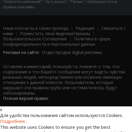
"Новости компаний", "Актуально", "Промо", публикуются на
правах рекламы.
Наши контакты и схема проезда
|
Редакция
|
Связаться с
нами
|
Разместить свои видеоматериалы
|
Пользовательское Соглашение
|
Политика в сфере
конфиденциальности и персональных данных
Реклама на сайте:
Отдел продаж digital рекламы
Оставляя комментарий, пожалуйста, помните о том, что
содержание и тон Вашего сообщения могут задеть чувства
реальных людей, непосредственно или косвенно имеющих
отношение к данной новости. Пользователи, которые
нарушают эти правила грубо или систематически, будут
заблокированы.
Полная версия правил
x
Для удобства пользования сайтом используются Cookies.
Подробнее...
This website uses Cookies to ensure you get the best