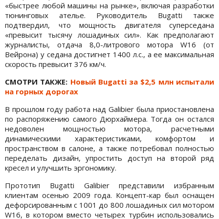
«быстрее любой машины на рынке», включая разработки
тюнинговых ателье. Руководитель Bugatti также
подтвердил, что мощность двигателя суперседана
«превысит тысячу лошадиных сил». Как предполагают
журналисты, отдача 8,0-литрового мотора W16 (от
Вейрона) у седана достигнет 1400 л.с., а ее максимальная
скорость превысит 376 км/ч.
СМОТРИ ТАКЖЕ:
Новый Bugatti за $2,5 млн испытали
на горных дорогах
В прошлом году работа над Galibier была приостановлена
по распоряжению самого Дюрхаймера. Тогда он остался
недоволен мощностью мотора, расчетными
динамическими характеристиками, комфортом и
пространством в салоне, а также потребовал полностью
переделать дизайн, упростить доступ на второй ряд
кресел и улучшить эргономику.
Прототип Bugatti Galibier представили избранным
клиентам осенью 2009 года. Концепт-кар был оснащен
дефорсированным с 1001 до 800 лошадиных сил мотором
W16, в котором вместо четырех турбин использовались