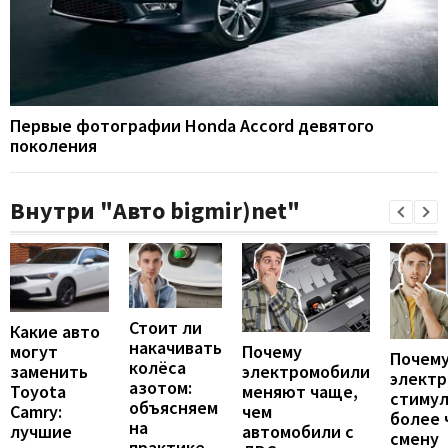
Первые фотографии Honda Accord девятого
поколения
Внутри "Авто bigmir)net"
Стоит ли
Какие авто
накачивать
могут
Почему
Почему
колёса
заменить
электромобили
элект
азотом:
Toyota
меняют чаще,
стиму
объясняем
Camry:
чем
более 
на
лучшие
автомобили с
смену
практике