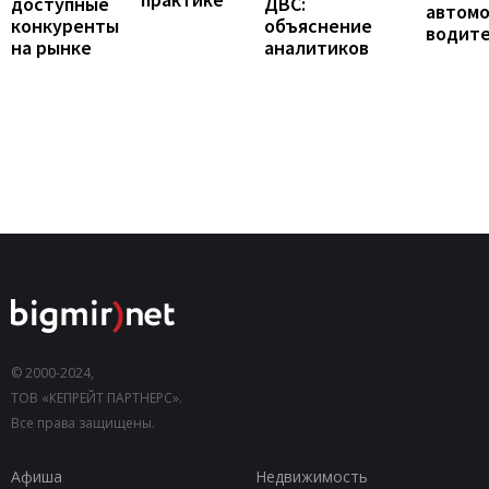
доступные
ДВС:
автомо
конкуренты
объяснение
водит
на рынке
аналитиков
© 2000-2024,
ТОВ «КЕПРЕЙТ ПАРТНЕРС».
Все права защищены.
Афиша
Недвижимость