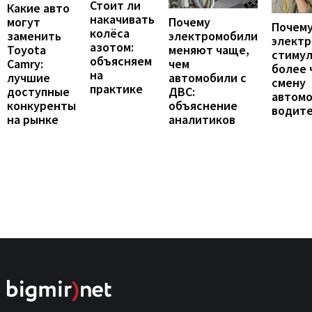
Стоит ли
Какие авто
накачивать
могут
Почему
Почему
колёса
заменить
электромобили
элект
азотом:
Toyota
меняют чаще,
стиму
объясняем
Camry:
чем
более 
на
лучшие
автомобили с
смену
практике
доступные
ДВС:
автомо
конкуренты
объяснение
водит
на рынке
аналитиков