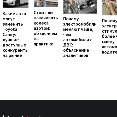
Стоит ли
Какие авто
накачивать
могут
Почему
Почему
колёса
заменить
электромобили
элект
азотом:
Toyota
меняют чаще,
стиму
объясняем
Camry:
чем
более 
на
лучшие
автомобили с
смену
практике
доступные
ДВС:
автомо
конкуренты
объяснение
водит
на рынке
аналитиков