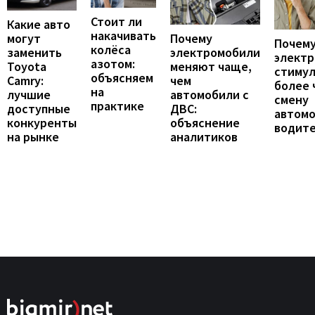
Стоит ли
Какие авто
накачивать
могут
Почему
Почему
колёса
заменить
электромобили
элект
азотом:
Toyota
меняют чаще,
стиму
объясняем
Camry:
чем
более 
на
лучшие
автомобили с
смену
практике
доступные
ДВС:
автомо
конкуренты
объяснение
водит
на рынке
аналитиков