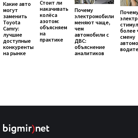
Стоит ли
Какие авто
накачивать
могут
Почему
Почему
колёса
заменить
электромобили
элект
азотом:
Toyota
меняют чаще,
стиму
объясняем
Camry:
чем
более 
на
лучшие
автомобили с
смену
практике
доступные
ДВС:
автомо
конкуренты
объяснение
водит
на рынке
аналитиков