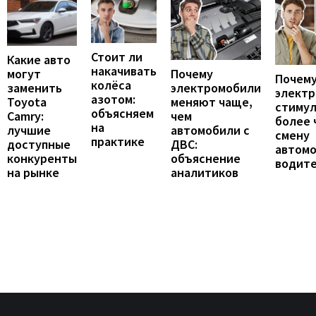
Стоит ли
Какие авто
накачивать
могут
Почему
Почему
колёса
заменить
электромобили
элект
азотом:
Toyota
меняют чаще,
стиму
объясняем
Camry:
чем
более 
на
лучшие
автомобили с
смену
практике
доступные
ДВС:
автомо
конкуренты
объяснение
водит
на рынке
аналитиков