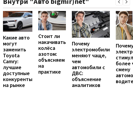
Внутри "Авто bigmir)net"
Стоит ли
Какие авто
накачивать
могут
Почему
Почему
колёса
заменить
электромобили
элект
азотом:
Toyota
меняют чаще,
стиму
объясняем
Camry:
чем
более 
на
лучшие
автомобили с
смену
практике
доступные
ДВС:
автомо
конкуренты
объяснение
водит
на рынке
аналитиков