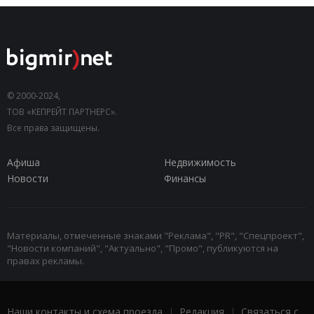
© 2000-2024,
ТОВ «КЕПРЕЙТ ПАРТНЕРС».
Все права защищены.
Афиша
Недвижимость
Новости
Финансы
Материалы, отмеченные знаками "Реклама", "PR", "Спецпроект",
"Новости компаний", "Актуально", "Промо", публикуются на
правах рекламы.
Наши контакты и схема проезда
|
Редакция
|
Связаться с