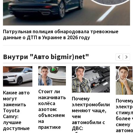
Патрульная полиция обнародовала тревожные
данные о ДТП в Украине в 2026 году
Внутри "Авто bigmir)net"
Стоит ли
Какие авто
накачивать
могут
Почему
Почему
колёса
заменить
электромобили
элект
азотом:
Toyota
меняют чаще,
стиму
объясняем
Camry:
чем
более 
на
лучшие
автомобили с
смену
практике
доступные
ДВС:
автомо