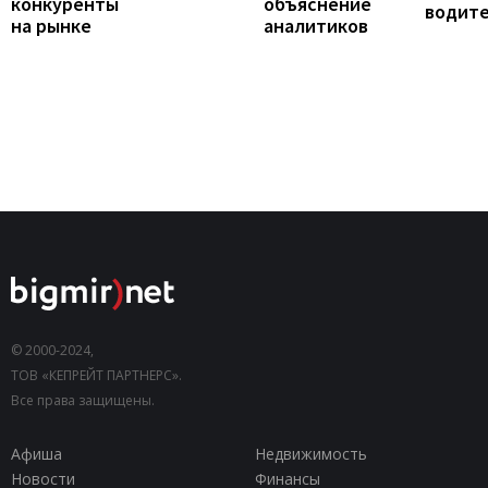
конкуренты
объяснение
водит
на рынке
аналитиков
© 2000-2024,
ТОВ «КЕПРЕЙТ ПАРТНЕРС».
Все права защищены.
Афиша
Недвижимость
Новости
Финансы