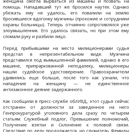
женщина смогла вырваться из машины и позвать на
помощь. Нападавший тут же бросился наутек. Однако
убежать ему не удалось, его повалили на землю
бросившиеся вдогонку мужчины (прохожие и сотрудники
охраны больницы). Теперь отчаянно сопротивлялся уже
злоумышленник. Его удалось связать, но при этом ему
сломали руку и разбили лицо.
Перед прибывшими на место милиционерами судья
предстал в непрезентабельном виде. Мужчина
представился под вымышленной фамилией, однако в его
машине, припраркованной неподалеку, милиционеры
нашли судейское удостоверение. Правоохранители
удивились еще больше, после того как узнали, что
нападение на женщину — не единственное
антизаконное деяние задержанного.
Как сообщили в пресс-службе облУВД, этот судья сейчас
отстранен от должности за заведенное на него
Генпрокуратурой уголовного дела сразу по четырем
статьям: Служебный подлог, Превышение полномочий,
Получение взятки и Склонение к половой связи.
Следствие по делу продолжается, но служитель Фемиды