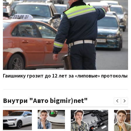
Гаишнику грозит до 12 лет за «липовые» протоколы
Внутри "Авто bigmir)net"