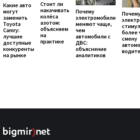
Стоит ли
Какие авто
накачивать
могут
Почему
Почему
колёса
заменить
электромобили
элект
азотом:
Toyota
меняют чаще,
стиму
объясняем
Camry:
чем
более 
на
лучшие
автомобили с
смену
практике
доступные
ДВС:
автомо
конкуренты
объяснение
водит
на рынке
аналитиков