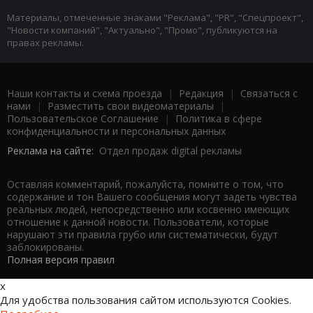
Материалы, отмеченные знаками "Реклама", "PR", "Спецпроект",
"Новости компаний", "Актуально", "Промо", публикуются на
правах рекламы.
Наши контакты и схема проезда
|
Редакция
|
Связаться с
нами
|
Разместить свои видеоматериалы
|
Пользовательское Соглашение
|
Политика в сфере
конфиденциальности и персональных данных
Реклама на сайте:
Отдел продаж digital рекламы
Оставляя комментарий, пожалуйста, помните о том, что
содержание и тон Вашего сообщения могут задеть чувства
реальных людей, непосредственно или косвенно имеющих
отношение к данной новости. Пользователи, которые
нарушают эти правила грубо или систематически, будут
заблокированы.
Полная версия правил
x
Для удобства пользования сайтом используются Cookies.