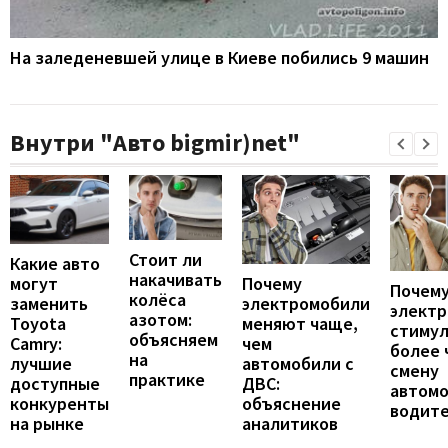
На заледеневшей улице в Киеве побились 9 машин
Внутри "Авто bigmir)net"
Стоит ли
Какие авто
накачивать
могут
Почему
Почему
колёса
заменить
электромобили
элект
азотом:
Toyota
меняют чаще,
стиму
объясняем
Camry:
чем
более 
на
лучшие
автомобили с
смену
практике
доступные
ДВС:
автомо
конкуренты
объяснение
водит
на рынке
аналитиков