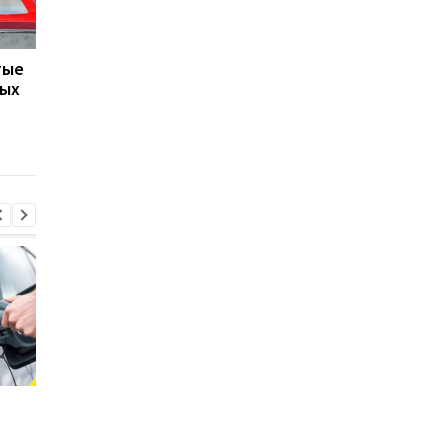
тые
В Украине каждое
Последствия ДТП бе
ных
второе ДТП начали
автоцивилки: водит
оформлять без вызова
вернули страховщи
полиции
более 152 млн грн
Стало известно, в каких
Toyota сокращает
странах ЕС продают
производство из-за
больше всего новых
последствий войны 