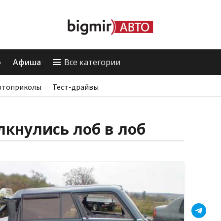
о
Афиша
Все категории
втоприколы
Тест-драйвы
лкнулись лоб в лоб