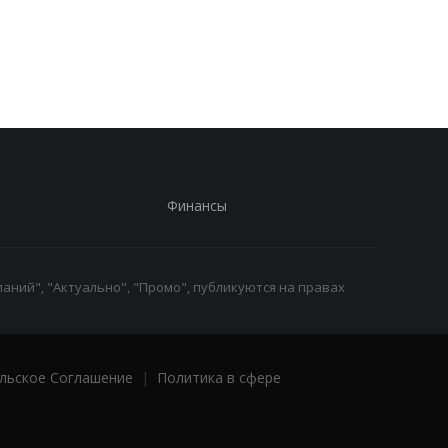
автомобилей
Иране
Финансы
аний", "Актуально", "Промо", публикуются на правах
льское Соглашение
|
Политика в сфере