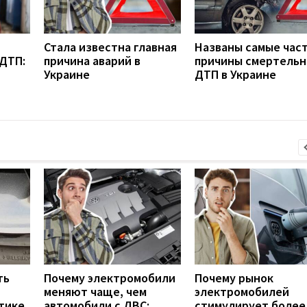
Стала известна главная
Названы самые час
 ДТП:
причина аварий в
причины смертель
Украине
ДТП в Украине
ть
Почему электромобили
Почему рынок
меняют чаще, чем
электромобилей
тике
автомобили с ДВС:
стимулирует более