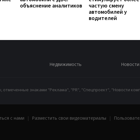
объяснение аналитиков
частую смену
автомобилей у
водителей
Недвижимость
Новости
 отмеченные знаками "Реклама", "PR", "Спецпроект", "Новости комп
ться с нами
|
Разместить свои видеоматериалы
|
Пользовате