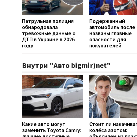
Патрульная полиция
Подержанный
обнародовала
автомобиль после
тревожные данные о
названы главные
ДТП в Украине в 2026
опасности для
году
покупателей
Внутри "Авто bigmir)net"
Какие авто могут
Стоит ли накачива
заменить Toyota Camry:
колёса азотом:
лучшие доступные
объясняем на прак