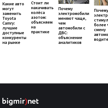
Стоит ли
Какие авто
накачивать
могут
Почему
Почему
колёса
заменить
электромобили
элект
азотом:
Toyota
меняют чаще,
стиму
объясняем
Camry:
чем
более 
на
лучшие
автомобили с
смену
практике
доступные
ДВС:
автомо
конкуренты
объяснение
водит
на рынке
аналитиков