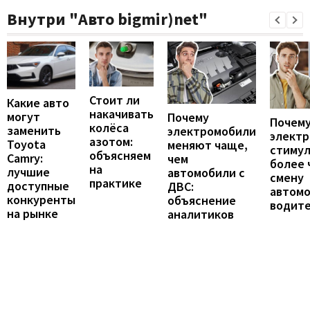
Внутри "Авто bigmir)net"
Стоит ли
Какие авто
накачивать
могут
Почему
Почему
колёса
заменить
электромобили
элект
азотом:
Toyota
меняют чаще,
стиму
объясняем
Camry:
чем
более 
на
лучшие
автомобили с
смену
практике
доступные
ДВС:
автомо
конкуренты
объяснение
водит
на рынке
аналитиков