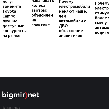
накачивать
могут
Почему
Почему
колёса
заменить
электромобили
элект
азотом:
Toyota
меняют чаще,
стиму
объясняем
Camry:
чем
более 
на
лучшие
автомобили с
смену
практике
доступные
ДВС:
автомо
конкуренты
объяснение
водит
на рынке
аналитиков
© 2000-2024,