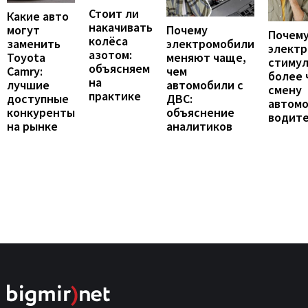
Стоит ли
Какие авто
накачивать
могут
Почему
Почему
колёса
заменить
электромобили
элект
азотом:
Toyota
меняют чаще,
стиму
объясняем
Camry:
чем
более 
на
лучшие
автомобили с
смену
практике
доступные
ДВС:
автомо
конкуренты
объяснение
водит
на рынке
аналитиков