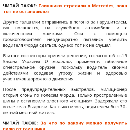
ЧИТАЙ ТАКЖЕ:
Гаишники стреляли в Mercedes, пока
тот не остановился
Другие гаишники отправились в погоню за нарушителем,
как полагается, на служебном автомобиле и с
включенными маячками. Они с помощью
громкоговорителя неоднократно пытались убедить
водителя Форда сдаться, однако тот их не слушал.
В итоге инспекторы приняли решение, согласно п.6 ст.15
Закона Украины
О милиции
, применить табельное
огнестрельное оружие, поскольку водитель своими
действиями создавал угрозу жизни и здоровью
участников дорожного движения.
После предупредительных выстрелов, милиционер
открыл огонь по колесам Форда. Только простреленные
шины и остановили злостного «гонщика». Задержали его
возле села Выдрычи. Как выяснилось, водителем был 30-
летний местный житель.
ЧИТАЙ ТАКЖЕ:
За что по закону можно получить
пулю от гаишника