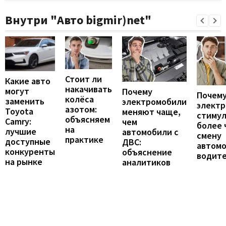
Внутри "Авто bigmir)net"
Стоит ли
Какие авто
накачивать
могут
Почему
Почему
колёса
заменить
электромобили
элект
азотом:
Toyota
меняют чаще,
стиму
объясняем
Camry:
чем
более 
на
лучшие
автомобили с
смену
практике
доступные
ДВС:
автомо
конкуренты
объяснение
водит
на рынке
аналитиков