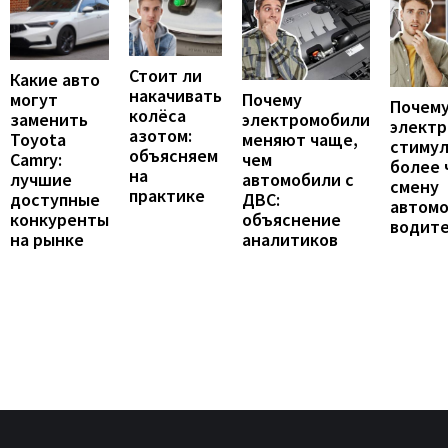
Стоит ли
Какие авто
накачивать
могут
Почему
Почему
колёса
заменить
электромобили
элект
азотом:
Toyota
меняют чаще,
стиму
объясняем
Camry:
чем
более 
на
лучшие
автомобили с
смену
практике
доступные
ДВС:
автомо
конкуренты
объяснение
водит
на рынке
аналитиков