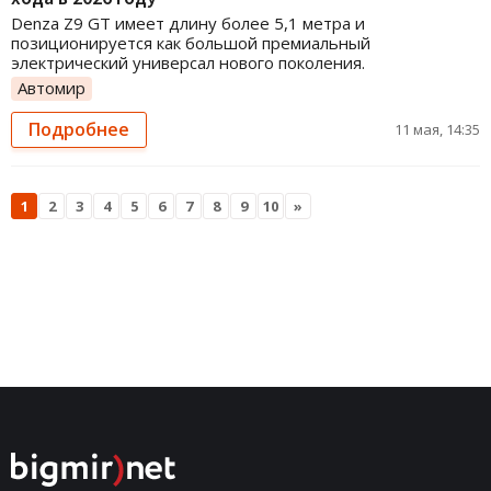
Denza Z9 GT имеет длину более 5,1 метра и
позиционируется как большой премиальный
электрический универсал нового поколения.
Автомир
Подробнее
11 мая, 14:35
1
2
3
4
5
6
7
8
9
10
»