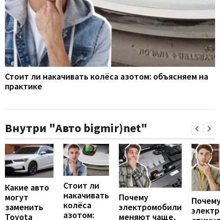
Стоит ли накачивать колёса азотом: объясняем на
практике
Внутри "Авто bigmir)net"
Стоит ли
Какие авто
накачивать
могут
Почему
Почему
колёса
заменить
электромобили
элект
азотом:
Toyota
меняют чаще,