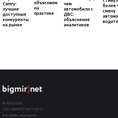
стиму
объясняем
Camry:
чем
более 
на
лучшие
автомобили с
смену
практике
доступные
ДВС:
автомо
конкуренты
объяснение
водит
на рынке
аналитиков
© 2000-2024,
ТОВ «КЕПРЕЙТ ПАРТНЕРС».
Все права защищены.