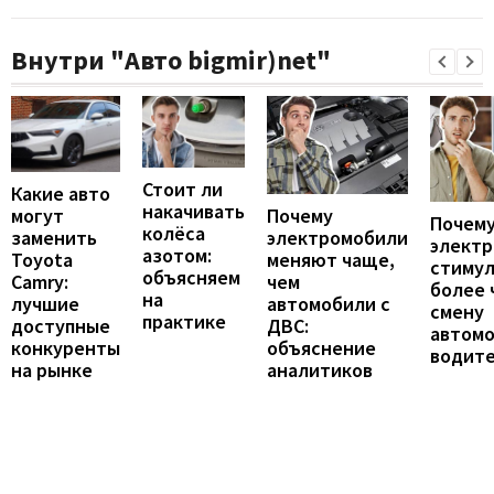
Внутри "Авто bigmir)net"
Стоит ли
Какие авто
накачивать
могут
Почему
Почему
колёса
заменить
электромобили
элект
азотом:
Toyota
меняют чаще,
стиму
объясняем
Camry:
чем
более 
на
лучшие
автомобили с
смену
практике
доступные
ДВС:
автомо
конкуренты
объяснение
водит
на рынке
аналитиков