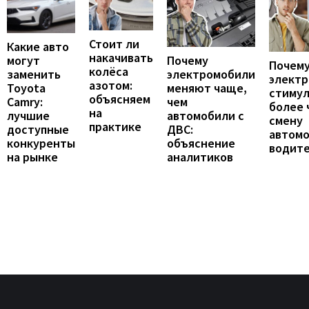
Стоит ли
Какие авто
накачивать
могут
Почему
Почему
колёса
заменить
электромобили
элект
азотом:
Toyota
меняют чаще,
стиму
объясняем
Camry:
чем
более 
на
лучшие
автомобили с
смену
практике
доступные
ДВС:
автомо
конкуренты
объяснение
водит
на рынке
аналитиков