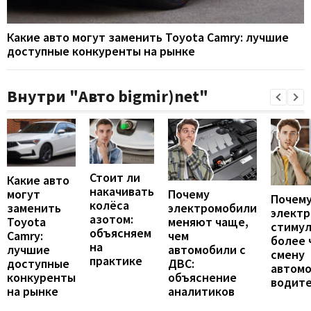
Какие авто могут заменить Toyota Camry: лучшие
доступные конкуренты на рынке
Внутри "Авто bigmir)net"
Стоит ли
Какие авто
накачивать
могут
Почему
Почему
колёса
заменить
электромобили
элект
азотом:
Toyota
меняют чаще,
стиму
объясняем
Camry:
чем
более 
на
лучшие
автомобили с
смену
практике
доступные
ДВС:
автомо
конкуренты
объяснение
водит
на рынке
аналитиков