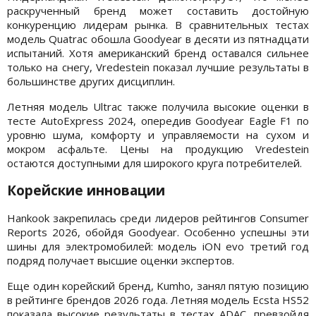
раскрученный бренд может составить достойную
конкуренцию лидерам рынка. В сравнительных тестах
модель Quatrac обошла Goodyear в десяти из пятнадцати
испытаний. Хотя американский бренд оставался сильнее
только на снегу, Vredestein показал лучшие результаты в
большинстве других дисциплин.
Летняя модель Ultrac также получила высокие оценки в
тесте AutoExpress 2024, опередив Goodyear Eagle F1 по
уровню шума, комфорту и управляемости на сухом и
мокром асфальте. Цены на продукцию Vredestein
остаются доступными для широкого круга потребителей.
Корейские инновации
Hankook закрепилась среди лидеров рейтингов Consumer
Reports 2026, обойдя Goodyear. Особенно успешны эти
шины для электромобилей: модель iON evo третий год
подряд получает высшие оценки экспертов.
Еще один корейский бренд, Kumho, занял пятую позицию
в рейтинге брендов 2026 года. Летняя модель Ecsta HS52
показала высокие результаты в тестах ADAC, превзойдя