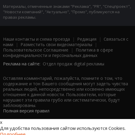
Материалы, отмеченные знаками "Реклама", "PR", "Спецпроект",
"Новости компаний", "Актуально", "Промо", публикуются на
правах рекламы.
Наши контакты и схема проезда
|
Редакция
|
Связаться с
нами
|
Разместить свои видеоматериалы
|
Пользовательское Соглашение
|
Политика в сфере
конфиденциальности и персональных данных
Реклама на сайте:
Отдел продаж digital рекламы
Оставляя комментарий, пожалуйста, помните о том, что
содержание и тон Вашего сообщения могут задеть чувства
реальных людей, непосредственно или косвенно имеющих
отношение к данной новости. Пользователи, которые
нарушают эти правила грубо или систематически, будут
заблокированы.
Полная версия правил
x
Для удобства пользования сайтом используются Cookies.
Подробнее...