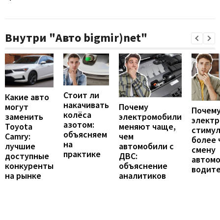
Внутри "Авто bigmir)net"
Стоит ли
Какие авто
накачивать
могут
Почему
Почему
колёса
заменить
электромобили
элект
азотом:
Toyota
меняют чаще,
стиму
объясняем
Camry:
чем
более 
на
лучшие
автомобили с
смену
практике
доступные
ДВС:
автомо
конкуренты
объяснение
водит
на рынке
аналитиков