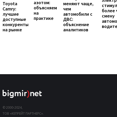
элект
азотом:
Toyota
меняют чаще,
стиму
объясняем
Camry:
чем
более 
на
лучшие
автомобили с
смену
практике
доступные
ДВС:
автомо
конкуренты
объяснение
водит
на рынке
аналитиков
© 2000-2024,
ТОВ «КЕПРЕЙТ ПАРТНЕРС».