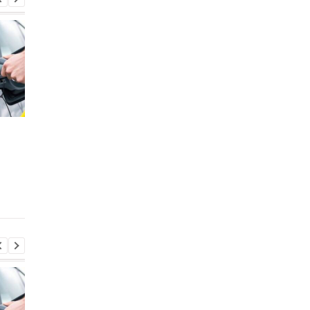
Стало известно, в каких
Toyota сокращает
странах ЕС продают
производство из-за
больше всего новых
последствий войны 
автомобилей
Иране