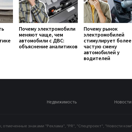
ть
Почему электромобили
Почему рынок
меняют чаще, чем
электромобилей
тике
автомобили с ДВС:
стимулирует более
объяснение аналитиков
частую смену
автомобилей у
водителей
Недвижимость
Новости
 отмеченные знаками "Реклама", "PR", "Спецпроект", "Новости комп