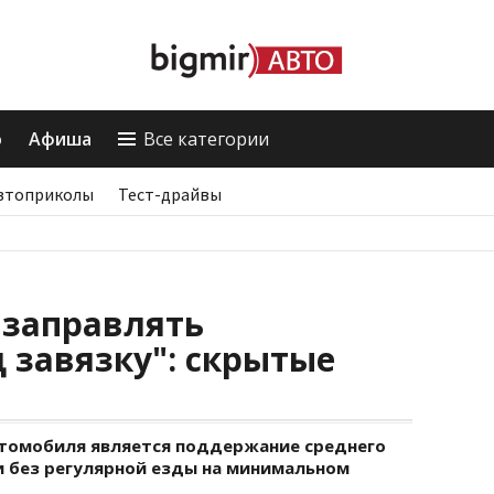
о
Афиша
Все категории
втоприколы
Тест-драйвы
 заправлять
 завязку": скрытые
томобиля является поддержание среднего
и без регулярной езды на минимальном