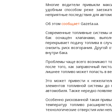
Многие водители привыкли макс
удобным способом реже заезжат
неприятные последствия для автомо
Об этом
сообщает
Gazeta.ua.
Современные топливные системы и
бак оснащён клапанами, выпо
перекрывает подачу топлива в случ
снизить риск возгорания. Другой 
внутри бака.
Проблемы чаще всего возникают то
после того, как заправочный пист
лишнее топливо может попасть в в
Это может привести к нежелател
элементов топливной системы до 
автомобиля. Также нередко появляет
Особенно рискованной такая привы
температур топливо расширяется
технологические отверстия или неп