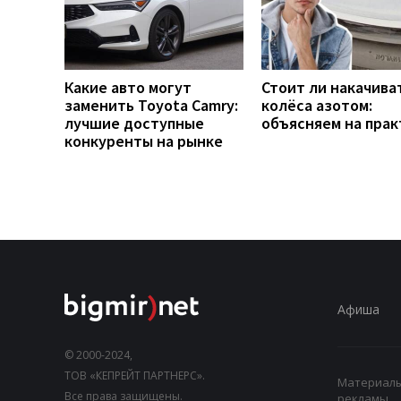
Какие авто могут
Стоит ли накачива
заменить Toyota Camry:
колёса азотом:
лучшие доступные
объясняем на прак
конкуренты на рынке
Афиша
© 2000-2024,
ТОВ «КЕПРЕЙТ ПАРТНЕРС».
Материалы,
Все права защищены.
рекламы.